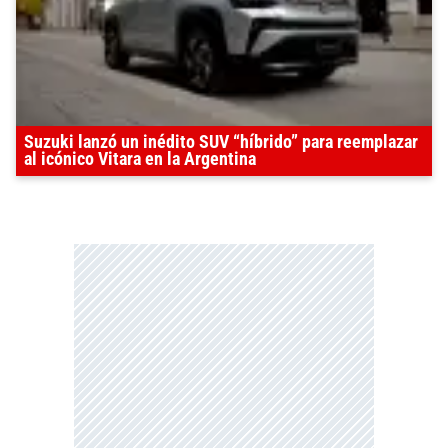
Suzuki lanzó un inédito SUV “híbrido” para reemplazar
al icónico Vitara en la Argentina