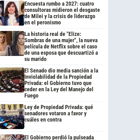
Encuesta rumbo a 2027: cuatro
consultoras midieron el desgaste
de Milei y la crisis de liderazgo
en el peronismo
La historia real de "Elize:
Sombras de una mujer", la nueva
película de Netflix sobre el caso
de una esposa que descuartizó a
su marido
El Senado dio media sanción a la
Inviolabilidad de la Propiedad
Privada: el Gobierno tuvo que
ceder en la Ley del Manejo del
Fuego
Ley de Propiedad Privada: qué
senadores votaron a favor y
cuáles en contra
El Gobierno perdió la pulseada