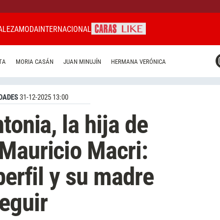
ALEZA
MODA
INTERNACIONAL
CARAS MIAMI
TA
MORIA CASÁN
JUAN MINUJÍN
HERMANA VERÓNICA
CARAS BRASIL
CARAS URUGUAY
DADES
31-12-2025 13:00
tonia, la hija de
Mauricio Macri:
perfil y su madre
eguir