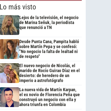
Lo más visto
Lejos de la televisión, el negocio
de Marina Señuk, la periodista
que renunció a TN
Desde Punta Cana, Pampita habló
sobre Martín Pepa y se confesó:
"No negocio la falta de lealtad ni
de respeto"
El nuevo negocio de Nicolás, el
marido de Rocío Guirao Díaz en el
desierto: de heredero de un
imperio a astrofotógrafo
La nueva vida de Martín Karpan,
el ex novio de Florencia Peña que
construyó un negocio con ella y
ahora triunfa en Colombia