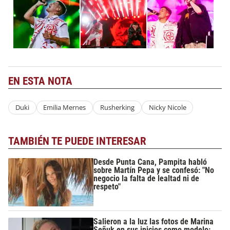
EN ESTA NOTA
Duki
Emilia Mernes
Rusherking
Nicky Nicole
TAMBIÉN TE PUEDE INTERESAR
Desde Punta Cana, Pampita habló
sobre Martín Pepa y se confesó: "No
negocio la falta de lealtad ni de
respeto"
Salieron a la luz las fotos de Marina
Señuk en sus inicios como modelo: