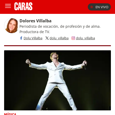
EN VIVO
Dolores Villalba
Periodista de vocación, de profesión y de alma.
Productora de TV.
Dolu Villalba
dolu_villalba
dolu_villalba
MÚSICA