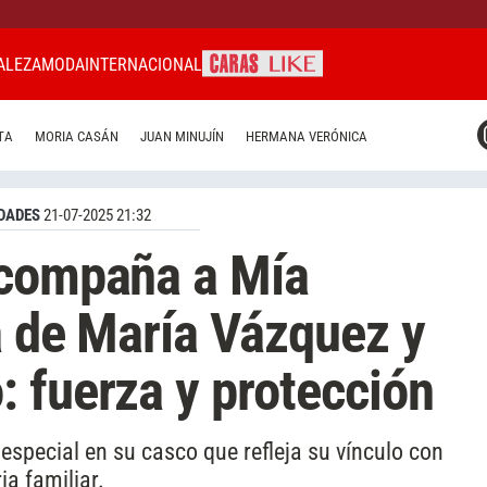
ALEZA
MODA
INTERNACIONAL
CARAS MIAMI
TA
MORIA CASÁN
JUAN MINUJÍN
HERMANA VERÓNICA
CARAS BRASIL
CARAS URUGUAY
DADES
21-07-2025 21:32
acompaña a Mía
a de María Vázquez y
 fuerza y protección
especial en su casco que refleja su vínculo con
ia familiar.