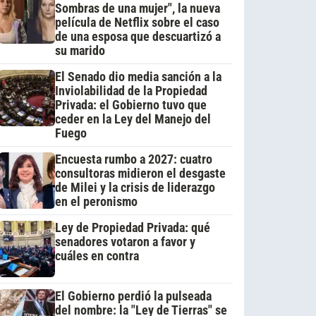
Sombras de una mujer", la nueva
película de Netflix sobre el caso
de una esposa que descuartizó a
su marido
El Senado dio media sanción a la
Inviolabilidad de la Propiedad
Privada: el Gobierno tuvo que
ceder en la Ley del Manejo del
Fuego
Encuesta rumbo a 2027: cuatro
consultoras midieron el desgaste
de Milei y la crisis de liderazgo
en el peronismo
Ley de Propiedad Privada: qué
senadores votaron a favor y
cuáles en contra
El Gobierno perdió la pulseada
del nombre: la "Ley de Tierras" se