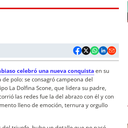
biaso celebró una nueva conquista
en su
a de polo: se consagró campeona del
ipo La Dolfina Scone, que lidera su padre,
orrió las redes fue la del abrazo con él y con
mento lleno de emoción, ternura y orgullo
 del triunfo, hubo un detalle que no pasó