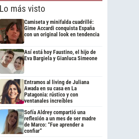
Lo más visto
Camiseta y minifalda cuadrillé:
Gime Accardi conquista España
con un original look en tendencia
Así está hoy Faustino, el hijo de
Eva Bargiela y Gianluca Simeone
Entramos al living de Juliana
Awada en su casa en La
Patagonia: rústico y con
ventanales increíbles
Sofía Aldrey compartió una
reflexión a un mes de ser madre
de Marco: “Fue aprender a
confiar”