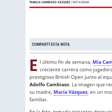
FAMILIA CAMBIASO-VÁZQUEZ
| INSTAGRAM
COMPARTÍ ESTA NOTA
E
l último fin de semana,
Mía Cam
creciente carrera como jugador
prestigioso British Open junto al equ
Adolfo Cambiaso
. La imagen que rec
su madre,
María Vázquez
, en un mo
familiar.
En la foto, tomada instantes después