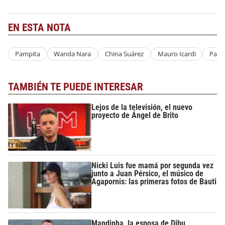
EN ESTA NOTA
Pampita
Wanda Nara
China Suárez
Mauro Icardi
Pamp
TAMBIÉN TE PUEDE INTERESAR
Lejos de la televisión, el nuevo
proyecto de Ángel de Brito
Nicki Luis fue mamá por segunda vez
junto a Juan Pérsico, el músico de
Agapornis: las primeras fotos de Bauti
Mandinha, la esposa de Dibu