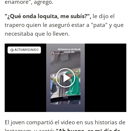
enamoré", agregó.
"¿Qué onda loquita, me subís?",
le dijo el
trapero quien le aseguró estar a "pata" y que
necesitaba que lo lleven.
El joven compartió el video en sus historias de
Instagram, y acotó:
"Ah bueno, es mi día de