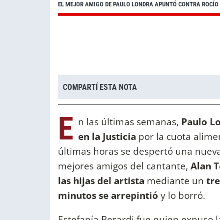
EL MEJOR AMIGO DE PAULO LONDRA APUNTÓ CONTRA ROCÍO 
COMPARTÍ ESTA NOTA
E
n las últimas semanas,
Paulo L
en la Justicia
por la cuota alimen
últimas horas se despertó una nueva
mejores amigos del cantante,
Alan Te
las hijas del artista
mediante un
tr
minutos se arrepintió
y lo borró.
Estefanía Berardi fue quien expuso l