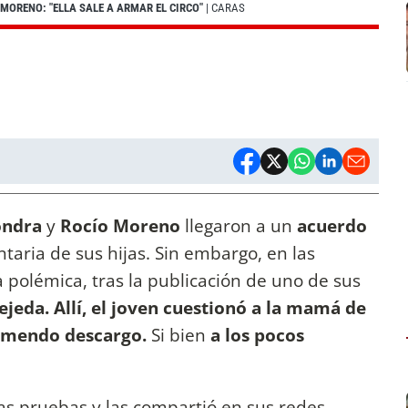
MORENO: "ELLA SALE A ARMAR EL CIRCO"
| CARAS
ondra
y
Rocío Moreno
llegaron a un
acuerdo
taria de sus hijas. Sin embargo, en las
 polémica, tras la publicación de uno de sus
jeda. Allí, el joven
cuestionó a la mamá de
emendo descargo.
Si bien
a los pocos
as pruebas y las compartió en sus redes