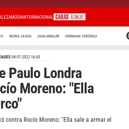
ALEZA
MODA
INTERNACIONAL
CARAS MIAMI
TA
MORIA CASÁN
JUAN MINUJÍN
HERMANA VERÓNICA
CARAS BRASIL
CARAS URUGUAY
DADES
04-07-2022 16:00
e Paulo Londra
cío Moreno: "Ella
irco"
ó contra Rocío Moreno: "Ella sale a armar el