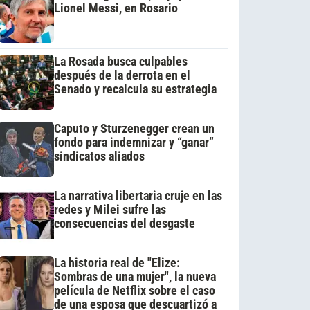
Lionel Messi, en Rosario
La Rosada busca culpables
después de la derrota en el
Senado y recalcula su estrategia
Caputo y Sturzenegger crean un
fondo para indemnizar y “ganar”
sindicatos aliados
La narrativa libertaria cruje en las
redes y Milei sufre las
consecuencias del desgaste
La historia real de "Elize:
Sombras de una mujer", la nueva
película de Netflix sobre el caso
de una esposa que descuartizó a