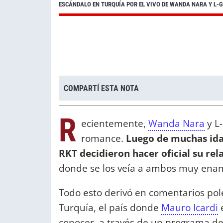
ESCÁNDALO EN TURQUÍA POR EL VIVO DE WANDA NARA Y L-
COMPARTÍ ESTA NOTA
R
ecientemente,
Wanda Nara
y L
romance.
Luego de muchas idas
RKT decidieron hacer oficial su re
donde se los veía a ambos muy ena
Todo esto derivó en comentarios po
Turquía, el país donde
Mauro Icardi
e
conocer, a través de un programa de 