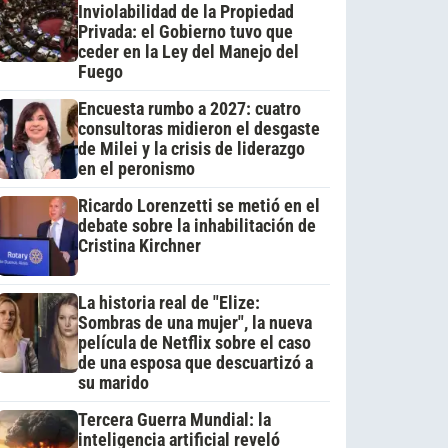
Inviolabilidad de la Propiedad
Privada: el Gobierno tuvo que
ceder en la Ley del Manejo del
Fuego
Encuesta rumbo a 2027: cuatro
consultoras midieron el desgaste
de Milei y la crisis de liderazgo
en el peronismo
Ricardo Lorenzetti se metió en el
debate sobre la inhabilitación de
Cristina Kirchner
La historia real de "Elize:
Sombras de una mujer", la nueva
película de Netflix sobre el caso
de una esposa que descuartizó a
su marido
Tercera Guerra Mundial: la
inteligencia artificial reveló