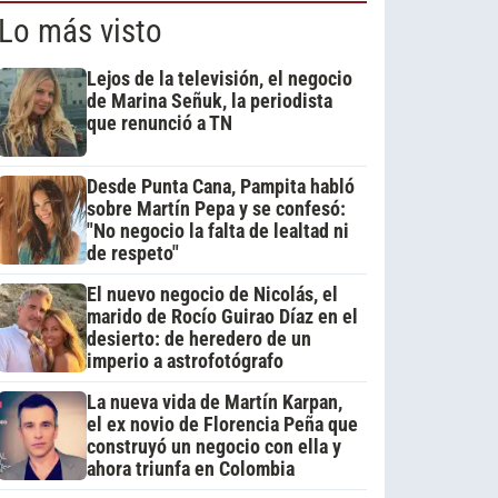
Lo más visto
Lejos de la televisión, el negocio
de Marina Señuk, la periodista
que renunció a TN
Desde Punta Cana, Pampita habló
sobre Martín Pepa y se confesó:
"No negocio la falta de lealtad ni
de respeto"
El nuevo negocio de Nicolás, el
marido de Rocío Guirao Díaz en el
desierto: de heredero de un
imperio a astrofotógrafo
La nueva vida de Martín Karpan,
el ex novio de Florencia Peña que
construyó un negocio con ella y
ahora triunfa en Colombia