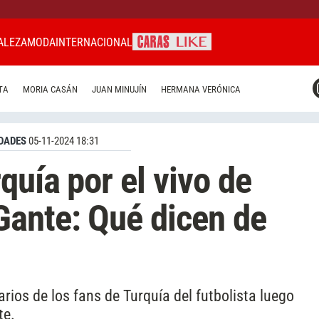
ALEZA
MODA
INTERNACIONAL
CARAS MIAMI
TA
MORIA CASÁN
JUAN MINUJÍN
HERMANA VERÓNICA
CARAS BRASIL
CARAS URUGUAY
DADES
05-11-2024 18:31
quía por el vivo de
Gante: Qué dicen de
rios de los fans de Turquía del futbolista luego
te.