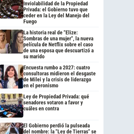
Inviolabilidad de la Propiedad
Privada: el Gobierno tuvo que
ceder en la Ley del Manejo del
Fuego
La historia real de "Elize:
Sombras de una mujer", la nueva
película de Netflix sobre el caso
de una esposa que descuartizó a
su marido
Encuesta rumbo a 2027: cuatro
consultoras midieron el desgaste
de Milei y la crisis de liderazgo
en el peronismo
Ley de Propiedad Privada: qué
senadores votaron a favor y
cuáles en contra
El Gobierno perdió la pulseada
del nombre: la "Ley de Tierras" se