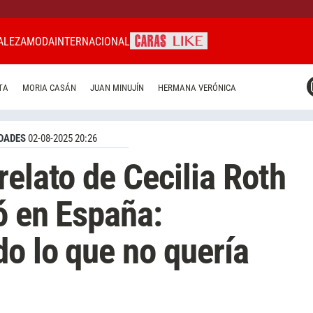
ALEZA
MODA
INTERNACIONAL
CARAS MIAMI
TA
MORIA CASÁN
JUAN MINUJÍN
HERMANA VERÓNICA
CARAS BRASIL
CARAS URUGUAY
DADES
02-08-2025 20:26
relato de Cecilia Roth
ó en España:
o lo que no quería