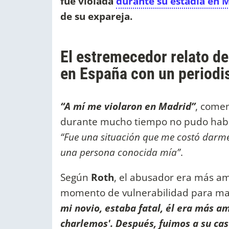
fue violada
durante su estadía en 
de su expareja.
El estremecedor relato de 
en España con un periodi
“A mí me violaron en Madrid”
, comen
durante mucho tiempo no pudo habla
“Fue una situación que me costó darme
una persona conocida mía”
.
Según
Roth
, el abusador era más am
momento de vulnerabilidad para ma
mi novio, estaba fatal, él era más am
charlemos'. Después, fuimos a su cas