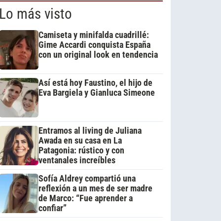
Lo más visto
Camiseta y minifalda cuadrillé:
Gime Accardi conquista España
con un original look en tendencia
Así está hoy Faustino, el hijo de
Eva Bargiela y Gianluca Simeone
Entramos al living de Juliana
Awada en su casa en La
Patagonia: rústico y con
ventanales increíbles
Sofía Aldrey compartió una
reflexión a un mes de ser madre
de Marco: “Fue aprender a
confiar”