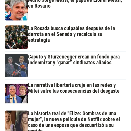
Murió Jorge Messi, el papá de Lionel Messi,
en Rosario
La Rosada busca culpables después de la
derrota en el Senado y recalcula su
estrategia
Caputo y Sturzenegger crean un fondo para
indemnizar y “ganar” sindicatos aliados
La narrativa libertaria cruje en las redes y
Milei sufre las consecuencias del desgaste
La historia real de "Elize: Sombras de una
mujer", la nueva película de Netflix sobre el
caso de una esposa que descuartizó a su