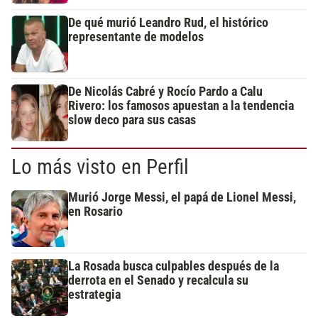
De qué murió Leandro Rud, el histórico
representante de modelos
De Nicolás Cabré y Rocío Pardo a Calu
Rivero: los famosos apuestan a la tendencia
slow deco para sus casas
Lo más visto en Perfil
Murió Jorge Messi, el papá de Lionel Messi,
en Rosario
La Rosada busca culpables después de la
derrota en el Senado y recalcula su
estrategia