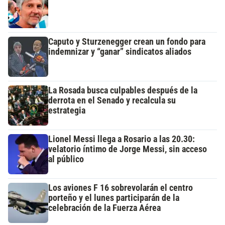
Caputo y Sturzenegger crean un fondo para
indemnizar y “ganar” sindicatos aliados
La Rosada busca culpables después de la
derrota en el Senado y recalcula su
estrategia
Lionel Messi llega a Rosario a las 20.30:
velatorio íntimo de Jorge Messi, sin acceso
al público
Los aviones F 16 sobrevolarán el centro
porteño y el lunes participarán de la
celebración de la Fuerza Aérea