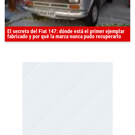
El secreto del Fiat 147: dónde está el primer ejemplar
fabricado y por qué la marca nunca pudo recuperarlo