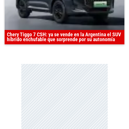
Chery Tiggo 7 CSH: ya se vende en la Argentina el SUV
híbrido enchufable que sorprende por su autonomía