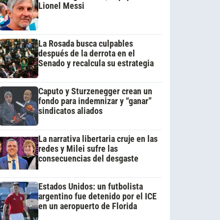
Lionel Messi
La Rosada busca culpables
después de la derrota en el
Senado y recalcula su estrategia
Caputo y Sturzenegger crean un
fondo para indemnizar y “ganar”
sindicatos aliados
La narrativa libertaria cruje en las
redes y Milei sufre las
consecuencias del desgaste
Estados Unidos: un futbolista
argentino fue detenido por el ICE
en un aeropuerto de Florida