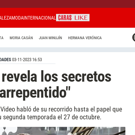
ALEZA
MODA
INTERNACIONAL
CARAS MIAMI
TA
MORIA CASÁN
JUAN MINUJÍN
HERMANA VERÓNICA
CARAS BRASIL
CARAS URUGUAY
DADES
03-11-2023 16:53
revela los secretos
 arrepentido"
 Video habló de su recorrido hasta el papel que
su segunda temporada el 27 de octubre.