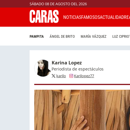
SÁBADO 08 DE AGOSTO DEL 2026
NOTICIAS
FAMOSOS
ACTUALIDAD
RE
PAMPITA
ÁNGEL DE BRITO
MARÍA VÁZQUEZ
LUZ CIPRIO
Karina Lopez
Periodista de espectáculos
karilo
Karilopez77