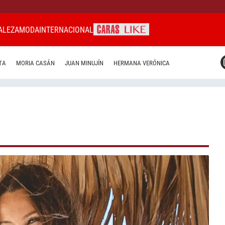
ALEZA
MODA
INTERNACIONAL
CARAS MIAMI
TA
MORIA CASÁN
JUAN MINUJÍN
HERMANA VERÓNICA
CARAS BRASIL
CARAS URUGUAY