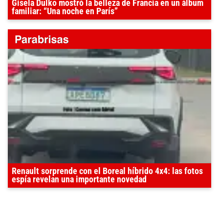
Gisela Dulko mostró la belleza de Francia en un álbum
familiar: “Una noche en París”
Renault sorprende con el Boreal híbrido 4x4: las fotos
espía revelan una importante novedad