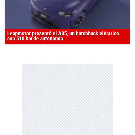
Leapmotor presentó el A05, un hatchback eléctrico
con 510 km de autonomía