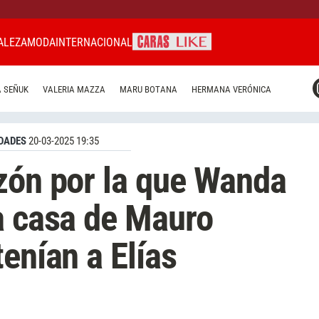
ALEZA
MODA
INTERNACIONAL
CARAS MIAMI
 SEÑUK
VALERIA MAZZA
MARU BOTANA
HERMANA VERÓNICA
CARAS BRASIL
CARAS URUGUAY
DADES
20-03-2025 19:35
zón por la que Wanda
a casa de Mauro
enían a Elías