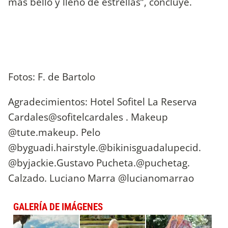
más bello y lleno de estrellas”, concluye.
Fotos: F. de Bartolo
Agradecimientos: Hotel Sofitel La Reserva
Cardales@sofitelcardales . Makeup
@tute.makeup. Pelo
@byguadi.hairstyle.@bikinisguadalupecid.
@byjackie.Gustavo Pucheta.@puchetag.
Calzado. Luciano Marra @lucianomarrao
GALERÍA DE IMÁGENES