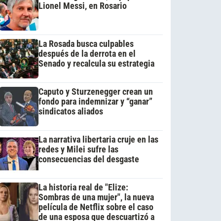
Lionel Messi, en Rosario
La Rosada busca culpables
después de la derrota en el
Senado y recalcula su estrategia
Caputo y Sturzenegger crean un
fondo para indemnizar y “ganar”
sindicatos aliados
La narrativa libertaria cruje en las
redes y Milei sufre las
consecuencias del desgaste
La historia real de "Elize:
Sombras de una mujer", la nueva
película de Netflix sobre el caso
de una esposa que descuartizó a