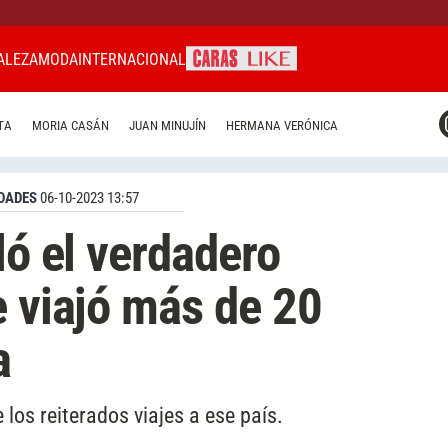
ALEZA
MODA
INTERNACIONAL
CARAS MIAMI
TA
MORIA CASÁN
JUAN MINUJÍN
HERMANA VERÓNICA
CARAS BRASIL
CARAS URUGUAY
DADES
06-10-2023 13:57
ló el verdadero
e viajó más de 20
a
los reiterados viajes a ese país.