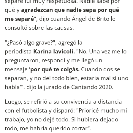
separé fui muy respetuosa. Nadie sabe por
qué y
agradezcan que nadie sepa por qué
me separé
", dijo cuando Ángel de Brito le
consultó sobre las causas.
"¿Pasó algo grave?", agregó la
periodista
Karina Iavícoli.
"No. Una vez me lo
preguntaron, respondí y me llegó un
mensaje
‘por qué te colgás.
Cuando dos se
separan, y no del todo bien, estaría mal si uno
habla'", dijo la jurado de Cantando 2020.
Luego, se refirió a su convivencia a distancia
con el futbolista y disparó: "Prioricé mucho mi
trabajo, yo no dejé todo. Si hubiera dejado
todo, me habría querido cortar".