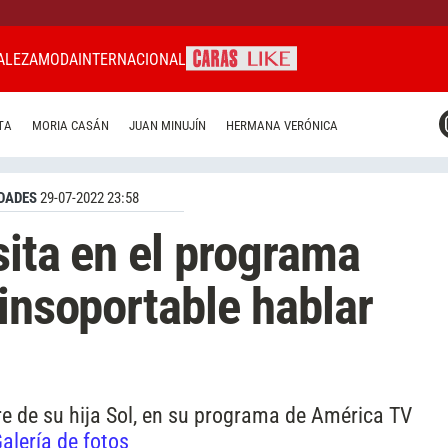
ALEZA
MODA
INTERNACIONAL
CARAS MIAMI
TA
MORIA CASÁN
JUAN MINUJÍN
HERMANA VERÓNICA
CARAS BRASIL
CARAS URUGUAY
DADES
29-07-2022 23:58
sita en el programa
 insoportable hablar
re de su hija Sol, en su programa de América TV
alería de fotos