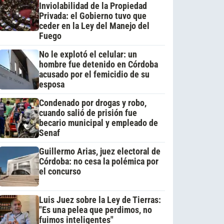
Inviolabilidad de la Propiedad
Privada: el Gobierno tuvo que
ceder en la Ley del Manejo del
Fuego
No le explotó el celular: un
hombre fue detenido en Córdoba
acusado por el femicidio de su
esposa
Condenado por drogas y robo,
cuando salió de prisión fue
becario municipal y empleado de
Senaf
Guillermo Arias, juez electoral de
Córdoba: no cesa la polémica por
el concurso
Luis Juez sobre la Ley de Tierras:
"Es una pelea que perdimos, no
fuimos inteligentes"