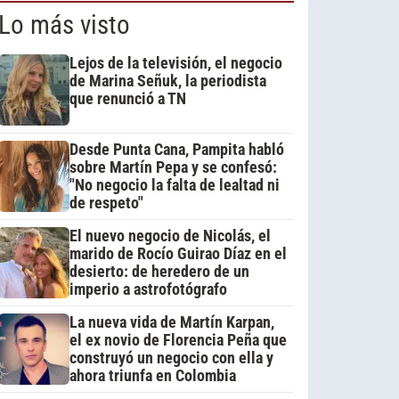
Lo más visto
Lejos de la televisión, el negocio
de Marina Señuk, la periodista
que renunció a TN
Desde Punta Cana, Pampita habló
sobre Martín Pepa y se confesó:
"No negocio la falta de lealtad ni
de respeto"
El nuevo negocio de Nicolás, el
marido de Rocío Guirao Díaz en el
desierto: de heredero de un
imperio a astrofotógrafo
La nueva vida de Martín Karpan,
el ex novio de Florencia Peña que
construyó un negocio con ella y
ahora triunfa en Colombia