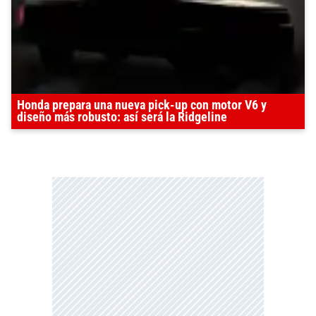
Honda prepara una nueva pick-up con motor V6 y
diseño más robusto: así será la Ridgeline