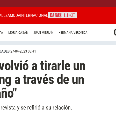
ALEZA
MODA
INTERNACIONAL
CARAS MIAMI
TA
MORIA CASÁN
JUAN MINUJÍN
HERMANA VERÓNICA
CARAS BRASIL
CARAS URUGUAY
DADES
27-04-2023 08:41
olvió a tirarle un
ng a través de un
año"
evista y se refirió a su relación.