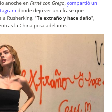
 dio anoche en
Ferné con Grego
,
compartió un
nstagram
donde dejó ver una frase que
a a Rusherking. "
Te extraño y hace daño
",
ientras la China posa adelante.