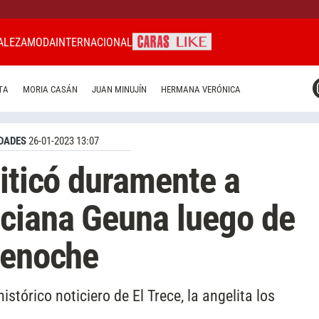
ALEZA
MODA
INTERNACIONAL
CARAS MIAMI
TA
MORIA CASÁN
JUAN MINUJÍN
HERMANA VERÓNICA
CARAS BRASIL
CARAS URUGUAY
DADES
26-01-2023 13:07
riticó duramente a
uciana Geuna luego de
lenoche
istórico noticiero de El Trece, la angelita los