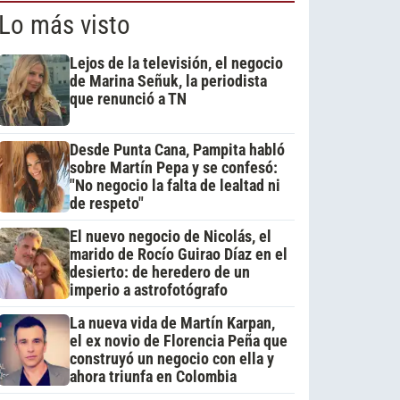
Lo más visto
Lejos de la televisión, el negocio
de Marina Señuk, la periodista
que renunció a TN
Desde Punta Cana, Pampita habló
sobre Martín Pepa y se confesó:
"No negocio la falta de lealtad ni
de respeto"
El nuevo negocio de Nicolás, el
marido de Rocío Guirao Díaz en el
desierto: de heredero de un
imperio a astrofotógrafo
La nueva vida de Martín Karpan,
el ex novio de Florencia Peña que
construyó un negocio con ella y
ahora triunfa en Colombia