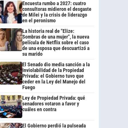
Encuesta rumbo a 2027: cuatro
consultoras midieron el desgaste
de Milei y la crisis de liderazgo
en el peronismo
La historia real de "Elize:
Sombras de una mujer", la nueva
película de Netflix sobre el caso
de una esposa que descuartizó a
su marido
El Senado dio media sanción a la
Inviolabilidad de la Propiedad
Privada: el Gobierno tuvo que
ceder en la Ley del Manejo del
Fuego
Ley de Propiedad Privada: qué
senadores votaron a favor y
cuáles en contra
El Gobierno perdió la pulseada