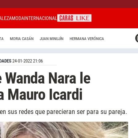
ALEZA
MODA
INTERNACIONAL
CARAS MIAMI
TA
MORIA CASÁN
JUAN MINUJÍN
HERMANA VERÓNICA
CARAS BRASIL
CARAS URUGUAY
DADES
24-01-2022 21:06
e Wanda Nara le
a Mauro Icardi
en sus redes que parecieran ser para su pareja.