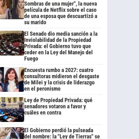
Sombras de una mujer", la nueva
película de Netflix sobre el caso
de una esposa que descuartizó a
su marido
El Senado dio media sanción a la
Inviolabilidad de la Propiedad
Privada: el Gobierno tuvo que
ceder en la Ley del Manejo del
Fuego
Encuesta rumbo a 2027: cuatro
consultoras midieron el desgaste
de Milei y la crisis de liderazgo
en el peronismo
Ley de Propiedad Privada: qué
senadores votaron a favor y
cuáles en contra
El Gobierno perdió la pulseada
del nombre: la "Ley de Tierras" se