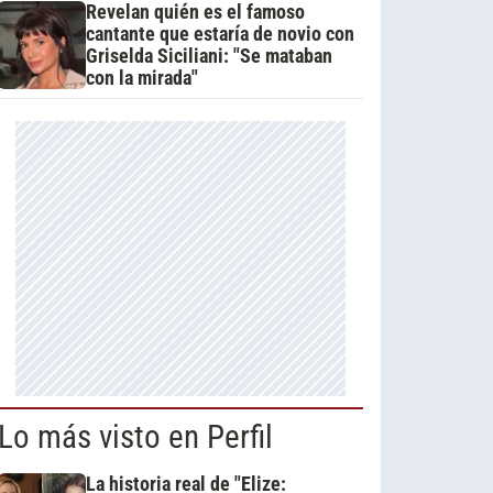
Revelan quién es el famoso
cantante que estaría de novio con
Griselda Siciliani: "Se mataban
con la mirada"
Lo más visto en Perfil
La historia real de "Elize: