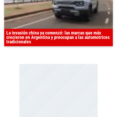
La invasión china ya comenzó: las marcas que más
crecieron en Argentina y preocupan a las automotrices
tradicionales