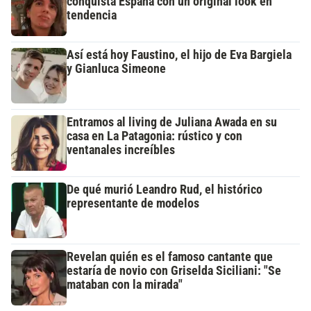
conquista España con un original look en
tendencia
Así está hoy Faustino, el hijo de Eva Bargiela
y Gianluca Simeone
Entramos al living de Juliana Awada en su
casa en La Patagonia: rústico y con
ventanales increíbles
De qué murió Leandro Rud, el histórico
representante de modelos
Revelan quién es el famoso cantante que
estaría de novio con Griselda Siciliani: "Se
mataban con la mirada"