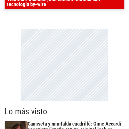
tecnología by-wire
Lo más visto
Camiseta y minifalda cuadrillé: Gime Accardi