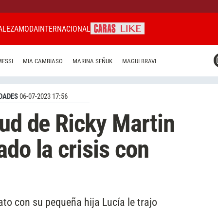
ALEZA
MODA
INTERNACIONAL
CARAS MIAMI
MESSI
MIA CAMBIASO
MARINA SEÑUK
MAGUI BRAVI
CARAS BRASIL
CARAS URUGUAY
DADES
06-07-2023 17:56
tud de Ricky Martin
do la crisis con
ato con su pequeña hija Lucía le trajo