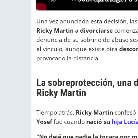
Una vez anunciada esta decisión, las
Ricky Martin a divorciarse
comenzar
denuncia de su sobrino de abuso s
el vínculo, aunque existe otra
descon
provocado la distancia.
La sobreprotección, una d
Ricky Martin
Tiempo atrás,
Ricky Martin
confesó 
Yosef
fue cuando
nació su
hija Lucí
"No dejé que nadie la tocara por 