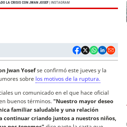
ADO LA CRISIS CON JWAN JOSEF
| INSTAGRAM
on Jwan Yosef
se confirmó este jueves y la
rumores sobre
los motivos de la ruptura.
iales un comunicado en el que hace oficial
e en buenos términos.
"Nuestro mayor deseo
ica familiar saludable y una relación
a continuar criando juntos a nuestros niños,
 que nos tenemos"
dice parte la carta que