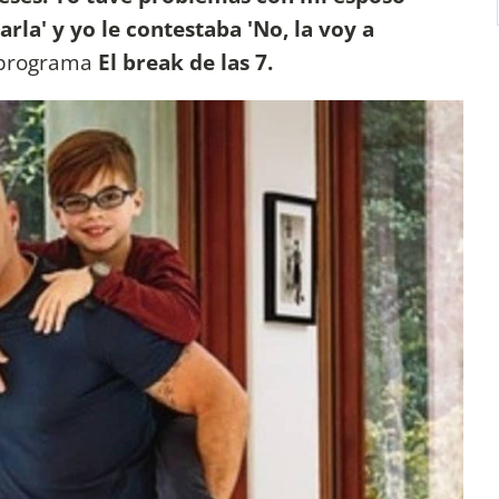
la' y yo le contestaba 'No, la voy a
l programa
El break de las 7.