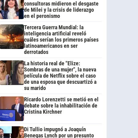
consultoras midieron el desgaste
de Milei y la crisis de liderazgo
en el peronismo
Tercera Guerra Mundial: la
inteligencia artificial reveló
cuáles serían los primeros países
latinoamericanos en ser
derrotados
La historia real de "Elize:
Sombras de una mujer", la nueva
película de Netflix sobre el caso
de una esposa que descuartizó a
su marido
Ricardo Lorenzetti se metió en el
debate sobre la inhabilitación de
Cristina Kirchner
Di Tullio impugnó a Joaquín
Benegas Lynch por un presunto