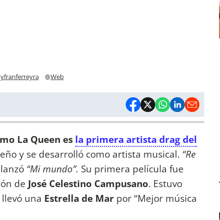
yfranferreyra
Web
como La Queen es
la primera artista drag del
eño y se desarrolló como artista musical.
“Re
 lanzó
“Mi mundo”.
Su primera película fue
ción de
José Celestino Campusano
. Estuvo
 llevó una
Estrella de Mar
por “Mejor música