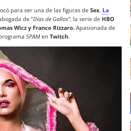
vocó para ser una de las figuras de
Sex
.
La
 abogada de “
Días de Gallos”
, la serie de
HBO
omas Wicz y Franco Rizzaro.
Apasionada de
u programa
SPAM
en
Twitch
.