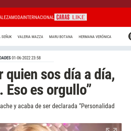
ALEZA
MODA
INTERNACIONAL
CARAS MIAMI
 SEÑUK
VALERIA MAZZA
MARU BOTANA
HERMANA VERÓNICA
CARAS BRASIL
CARAS URUGUAY
DADES
01-06-2022 23:58
 quien sos día a día,
. Eso es orgullo”
Apache y acaba de ser declarada “Personalidad