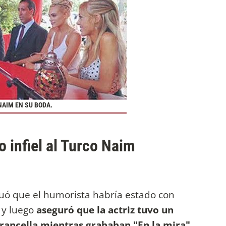
NAIM EN SU BODA.
o infiel al Turco Naim
nuó que el humorista habría estado con
n y luego
aseguró que la actriz tuvo un
Francella mientras grababan
"En la mira"
,