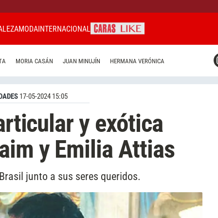
ALEZA
MODA
INTERNACIONAL
CARAS MIAMI
TA
MORIA CASÁN
JUAN MINUJÍN
HERMANA VERÓNICA
CARAS BRASIL
CARAS URUGUAY
DADES
17-05-2024 15:05
articular y exótica
aim y Emilia Attias
Brasil junto a sus seres queridos.