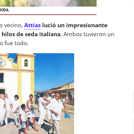
BODA.
ís vecino,
Attias
lució un impresionante
 hilos de seda italiana
. Ambos tuvieron un
o fue todo.