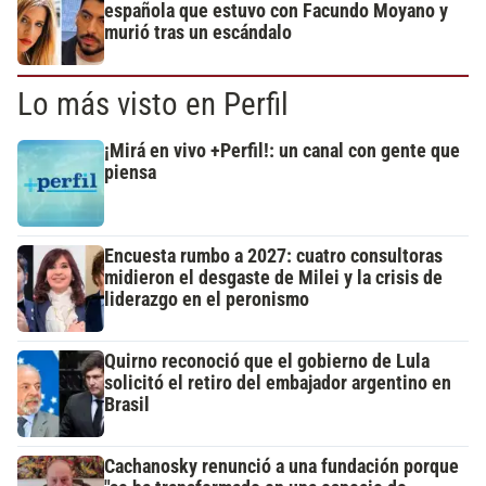
española que estuvo con Facundo Moyano y
murió tras un escándalo
Lo más visto en Perfil
¡Mirá en vivo +Perfil!: un canal con gente que
piensa
Encuesta rumbo a 2027: cuatro consultoras
midieron el desgaste de Milei y la crisis de
liderazgo en el peronismo
Quirno reconoció que el gobierno de Lula
solicitó el retiro del embajador argentino en
Brasil
Cachanosky renunció a una fundación porque