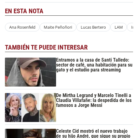
EN ESTA NOTA
Ana Rosenfeld
Maite Peñoñori
Lucas Bertero
LAM
Int
TAMBIÉN TE PUEDE INTERESAR
Entramos a la casa de Santi Talledo:
sector de café, una habitación para su
gato y el estudio para streaming
De Mirtha Legrand y Marcelo Tinelli a
Claudia Villafañe: la despedida de los
famosos a Jorge Messi
Celeste Cid mostró el nuevo trabajo
de su hijo André, que sigue su propio