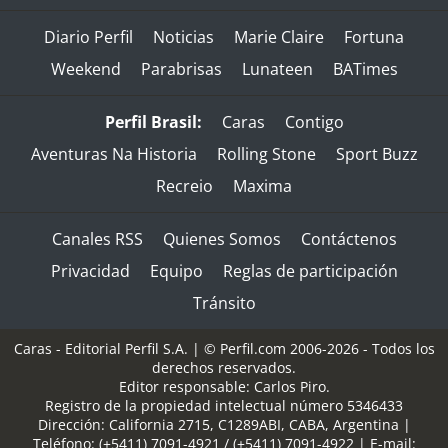
Diario Perfil
Noticias
Marie Claire
Fortuna
Weekend
Parabrisas
Lunateen
BATimes
Perfil Brasil:
Caras
Contigo
Aventuras Na Historia
Rolling Stone
Sport Buzz
Recreio
Maxima
Canales RSS
Quienes Somos
Contáctenos
Privacidad
Equipo
Reglas de participación
Tránsito
Caras - Editorial Perfil S.A.
| © Perfil.com 2006-2026 - Todos los
derechos reservados.
Editor responsable: Carlos Piro.
Registro de la propiedad intelectual número 5346433
Dirección:
California 2715
,
C1289ABI
,
CABA, Argentina
|
Teléfono:
(+5411) 7091-4921
/
(+5411) 7091-4922
| E-mail: