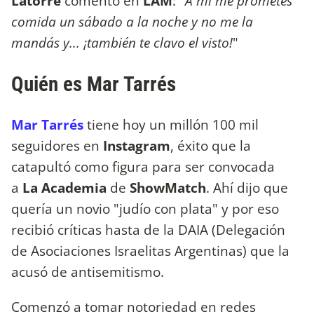
Latorre
comentó en
LAM
: "
A mí me prometés
comida un sábado a la noche y no me la
mandás y... ¡también te clavo el visto!
"
Quién es Mar Tarrés
Mar Tarrés
tiene hoy un millón 100 mil
seguidores en
Instagram
, éxito que la
catapultó como figura para ser convocada
a
La Academia
de
ShowMatch
. Ahí dijo que
quería un novio "judío con plata" y por eso
recibió críticas hasta de la DAIA (Delegación
de Asociaciones Israelitas Argentinas) que la
acusó de antisemitismo.
Comenzó a tomar notoriedad en redes