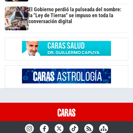
El Gobierno perdió la pulseada del nombre:
la "Ley de Tierras" se impuso en toda la
conversación digital