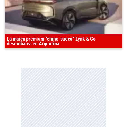
La marca premium “chino-sueca” Lynk & Co
desembarca en Argentina