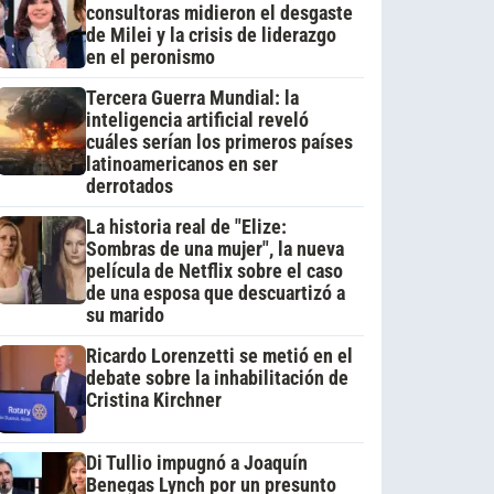
consultoras midieron el desgaste
de Milei y la crisis de liderazgo
en el peronismo
Tercera Guerra Mundial: la
inteligencia artificial reveló
cuáles serían los primeros países
latinoamericanos en ser
derrotados
La historia real de "Elize:
Sombras de una mujer", la nueva
película de Netflix sobre el caso
de una esposa que descuartizó a
su marido
Ricardo Lorenzetti se metió en el
debate sobre la inhabilitación de
Cristina Kirchner
Di Tullio impugnó a Joaquín
Benegas Lynch por un presunto