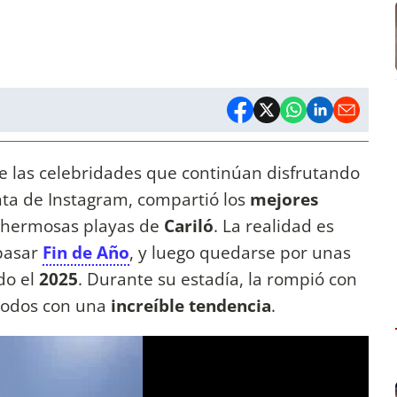
e las celebridades que continúan disfrutando
nta de Instagram, compartió los
mejores
as hermosas playas de
Cariló
. La realidad es
 pasar
Fin de Año
, y luego quedarse por unas
do el
2025
. Durante su estadía, la rompió con
 todos con una
increíble tendencia
.