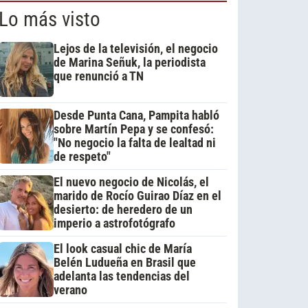
Lo más visto
Lejos de la televisión, el negocio
de Marina Señuk, la periodista
que renunció a TN
Desde Punta Cana, Pampita habló
sobre Martín Pepa y se confesó:
"No negocio la falta de lealtad ni
de respeto"
El nuevo negocio de Nicolás, el
marido de Rocío Guirao Díaz en el
desierto: de heredero de un
imperio a astrofotógrafo
El look casual chic de María
Belén Ludueña en Brasil que
adelanta las tendencias del
verano