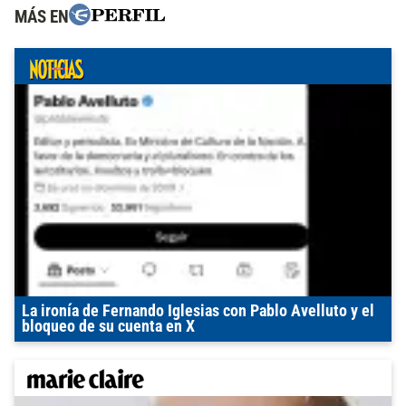
MÁS EN
La ironía de Fernando Iglesias con Pablo Avelluto y el
bloqueo de su cuenta en X