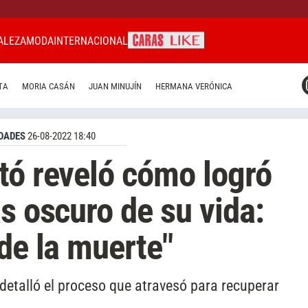
ALEZA
MODA
INTERNACIONAL
CARAS MIAMI
TA
MORIA CASÁN
JUAN MINUJÍN
HERMANA VERÓNICA
CARAS BRASIL
CARAS URUGUAY
DADES
26-08-2022 18:40
tó reveló cómo logró
s oscuro de su vida:
de la muerte"
 detalló el proceso que atravesó para recuperar