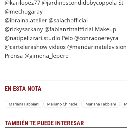
@karilopez77 @jardinescondidobycoppola St
@mechugaray
@ibraina.atelier @saiachofficial
@rickysarkany @fabianzittaifficial Makeup
@natipelizzari.studio Pelo @conradoereyra
@cartelerashow videos @mandarinatelevision
Prensa @gimena_lepere
EN ESTA NOTA
Mariana Fabbiani
Mariano Chihade
Mariana Fabbiani
Mari
TAMBIÉN TE PUEDE INTERESAR