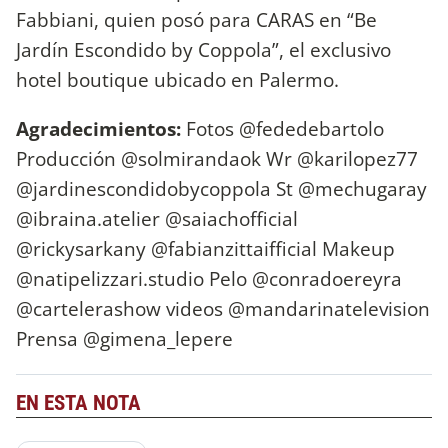
Fabbiani, quien posó para CARAS en “Be
Jardín Escondido by Coppola”, el exclusivo
hotel boutique ubicado en Palermo.
Agradecimientos:
Fotos @fededebartolo
Producción @solmirandaok Wr @karilopez77
@jardinescondidobycoppola St @mechugaray
@ibraina.atelier @saiachofficial
@rickysarkany @fabianzittaifficial Makeup
@natipelizzari.studio Pelo @conradoereyra
@cartelerashow videos @mandarinatelevision
Prensa @gimena_lepere
EN ESTA NOTA