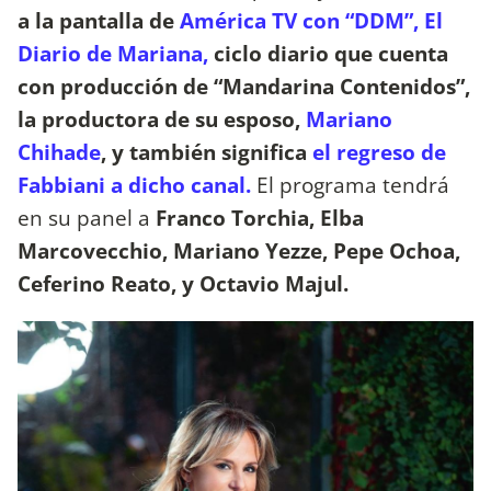
a la pantalla de
América TV con “DDM”, El
Diario de Mariana,
ciclo diario que cuenta
con producción de “Mandarina Contenidos”,
la productora de su esposo,
Mariano
Chihade
, y también significa
el regreso de
Fabbiani a dicho canal.
El programa tendrá
en su panel a
Franco Torchia, Elba
Marcovecchio, Mariano Yezze, Pepe Ochoa,
Ceferino Reato, y Octavio Majul.