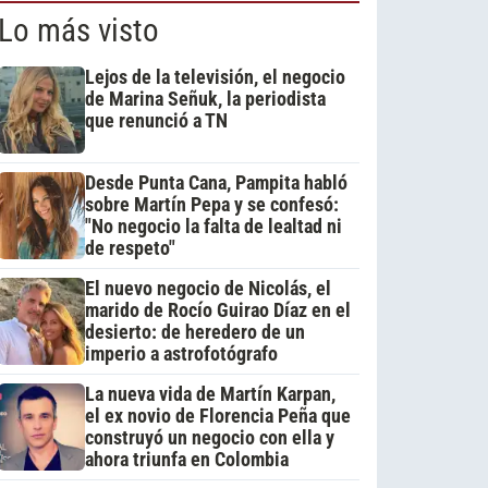
Lo más visto
Lejos de la televisión, el negocio
de Marina Señuk, la periodista
que renunció a TN
Desde Punta Cana, Pampita habló
sobre Martín Pepa y se confesó:
"No negocio la falta de lealtad ni
de respeto"
El nuevo negocio de Nicolás, el
marido de Rocío Guirao Díaz en el
desierto: de heredero de un
imperio a astrofotógrafo
La nueva vida de Martín Karpan,
el ex novio de Florencia Peña que
construyó un negocio con ella y
ahora triunfa en Colombia