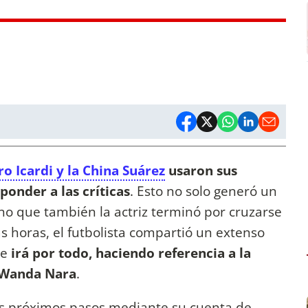
o Icardi y la China Suárez
usaron sus
onder a las críticas
. Esto no solo generó un
ino que también la actriz terminó por cruzarse
s horas, el futbolista compartió un extenso
ue
irá por todo, haciendo referencia a la
n Wanda Nara
.
us próximos pasos mediante su cuenta de