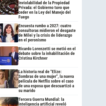
Inviolabilidad de la Propiedad
Privada: el Gobierno tuvo que
ceder en la Ley del Manejo del
Fuego
Encuesta rumbo a 2027: cuatro
consultoras midieron el desgaste
de Milei y la crisis de liderazgo
en el peronismo
Ricardo Lorenzetti se metió en el
debate sobre la inhabilitación de
Cristina Kirchner
La historia real de "Elize:
Sombras de una mujer", la nueva
película de Netflix sobre el caso
de una esposa que descuartizó a
su marido
Tercera Guerra Mundial: la
inteligencia artificial reveló