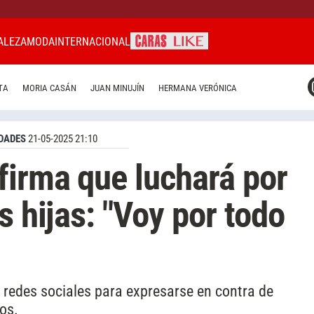
ALEZA
MODA
INTERNACIONAL
CARAS MIAMI
TA
MORIA CASÁN
JUAN MINUJÍN
HERMANA VERÓNICA
CARAS BRASIL
CARAS URUGUAY
DADES
21-05-2025 21:10
firma que luchará por
s hijas: "Voy por todo
s redes sociales para expresarse en contra de
os.