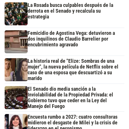
La Rosada busca culpables después de la
derrota en el Senado y recalcula su
estrategia
Femicidio de Agostina Vega: detuvieron a
dos inquilinos de Claudio Barrelier por
encubrimiento agravado
La historia real de "Elize: Sombras de una
mujer", la nueva película de Netflix sobre el
caso de una esposa que descuartizó a su
marido
El Senado dio media sanción a la
Inviolabilidad de la Propiedad Privada: el
Gobierno tuvo que ceder en la Ley del
Manejo del Fuego
Encuesta rumbo a 2027: cuatro consultoras
midieron el desgaste de Milei y la crisis de
liderazgo en el peronismo