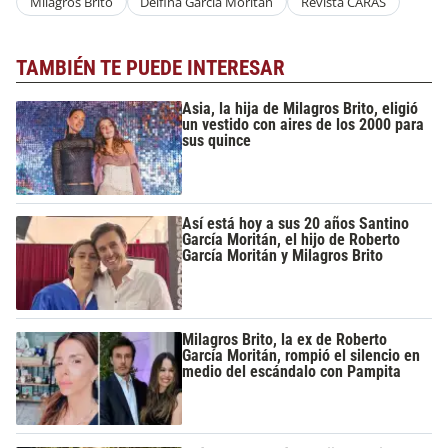
Milagros Brito
Delfina García Moritán
Revista CARAS
TAMBIÉN TE PUEDE INTERESAR
Asia, la hija de Milagros Brito, eligió
un vestido con aires de los 2000 para
sus quince
Así está hoy a sus 20 años Santino
García Moritán, el hijo de Roberto
García Moritán y Milagros Brito
Milagros Brito, la ex de Roberto
García Moritán, rompió el silencio en
medio del escándalo con Pampita