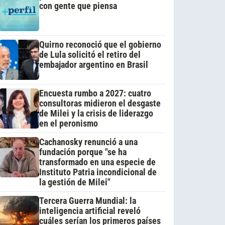
con gente que piensa
Quirno reconoció que el gobierno
de Lula solicitó el retiro del
embajador argentino en Brasil
Encuesta rumbo a 2027: cuatro
consultoras midieron el desgaste
de Milei y la crisis de liderazgo
en el peronismo
Cachanosky renunció a una
fundación porque "se ha
transformado en una especie de
Instituto Patria incondicional de
la gestión de Milei"
Tercera Guerra Mundial: la
inteligencia artificial reveló
cuáles serían los primeros países