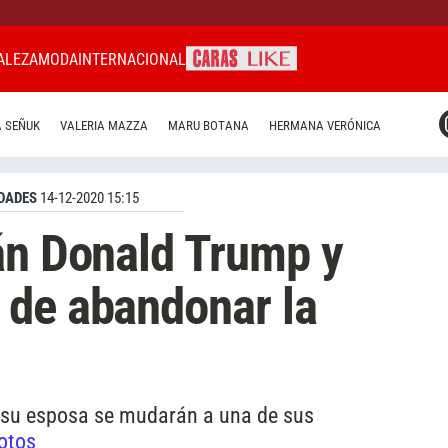
ALEZA
MODA
INTERNACIONAL
CARAS MIAMI
 SEÑUK
VALERIA MAZZA
MARU BOTANA
HERMANA VERÓNICA
CARAS BRASIL
CARAS URUGUAY
DADES
14-12-2020 15:15
án Donald Trump y
 de abandonar la
y su esposa se mudarán a una de sus
fotos