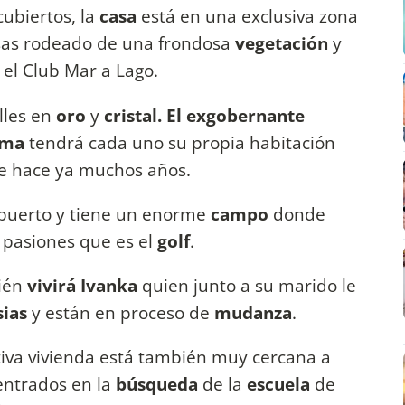
ubiertos, la
casa
está en una exclusiva zona
sas rodeado de una frondosa
vegetación
y
el Club Mar a Lago.
lles en
oro
y
cristal. El exgobernante
ama
tendrá cada uno su propia habitación
e hace ya muchos años.
opuerto y tiene un enorme
campo
donde
pasiones que es el
golf
.
bién
vivirá Ivanka
quien junto a su marido le
sias
y están en proceso de
mudanza
.
ctiva vivienda está también muy cercana a
entrados en la
búsqueda
de la
escuela
de