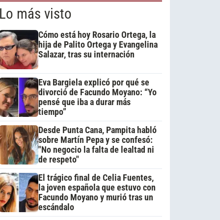
Lo más visto
Cómo está hoy Rosario Ortega, la
hija de Palito Ortega y Evangelina
Salazar, tras su internación
Eva Bargiela explicó por qué se
divorció de Facundo Moyano: “Yo
pensé que iba a durar más
tiempo”
Desde Punta Cana, Pampita habló
sobre Martín Pepa y se confesó:
"No negocio la falta de lealtad ni
de respeto"
El trágico final de Celia Fuentes,
la joven española que estuvo con
Facundo Moyano y murió tras un
escándalo