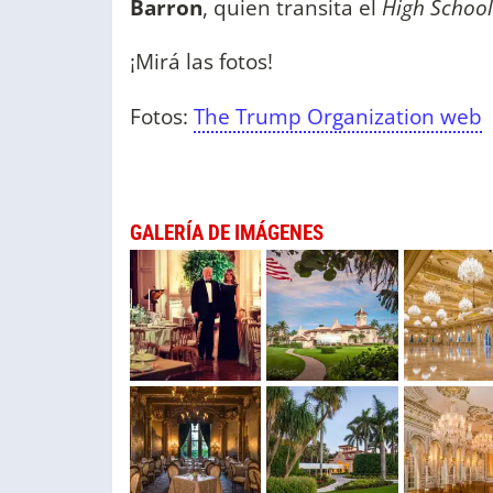
Barron
, quien transita el
High School
¡Mirá las fotos!
Fotos:
The Trump Organization web
GALERÍA DE IMÁGENES