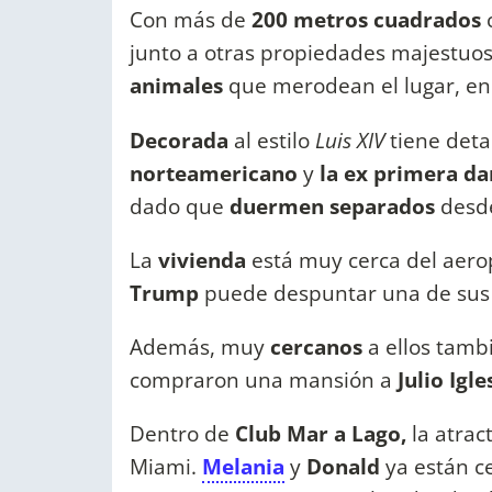
Con más de
200 metros cuadrados
c
junto a otras propiedades majestuo
animales
que merodean el lugar, en 
Decorada
al estilo
Luis XIV
tiene deta
norteamericano
y
la ex primera d
dado que
duermen separados
desd
La
vivienda
está muy cerca del aer
Trump
puede despuntar una de sus 
Además, muy
cercanos
a ellos tam
compraron una mansión a
Julio Igle
Dentro de
Club Mar a Lago,
la atra
Miami.
Melania
y
Donald
ya están c