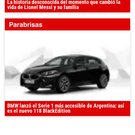
La historia desconocida del momento que cambió la
vida de Lionel Messi y su familia
BMW lanzó el Serie 1 más accesible de Argentina: así
es el nuevo 118 BlackEdition