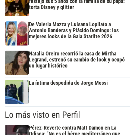
festejó sus 5 años con la familia de su papá:
torta Disney y glitter
De Valeria Mazza y Luisana Lopilato a
Antonio Banderas y Plácido Domingo: los
mejores looks de la Gala Starlite 2026
Natalia Oreiro recorrió la casa de Mirtha
Legrand, estrenó su cambio de look y ocupó
un lugar histórico
La íntima despedida de Jorge Messi
Lo más visto en Perfil
Pérez-Reverte contra Matt Damon en La
Odisea: "No es el héroe mediterráneo que