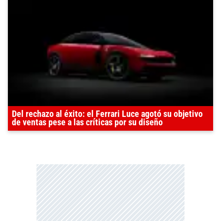
Del rechazo al éxito: el Ferrari Luce agotó su objetivo
de ventas pese a las críticas por su diseño