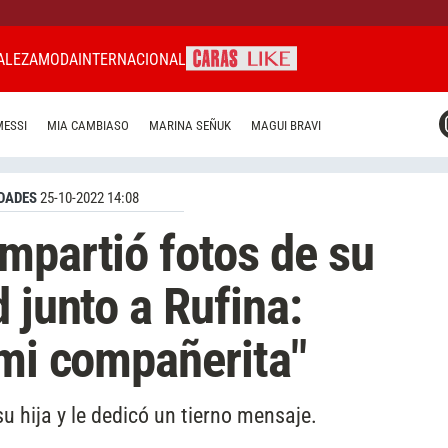
ALEZA
MODA
INTERNACIONAL
CARAS MIAMI
MESSI
MIA CAMBIASO
MARINA SEÑUK
MAGUI BRAVI
CARAS BRASIL
CARAS URUGUAY
DADES
25-10-2022 14:08
mpartió fotos de su
 junto a Rufina:
 mi compañerita"
u hija y le dedicó un tierno mensaje.