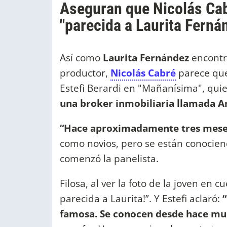
Aseguran que Nicolás Cab
"parecida a Laurita Ferná
Así como
Laurita Fernández
encontró
productor,
Nicolás Cabré
parece que 
Estefi Berardi en "Mañanísima", qui
una broker inmobiliaria llamada A
“Hace aproximadamente tres meses
como novios, pero se están conociend
comenzó la panelista.
Filosa, al ver la foto de la joven en 
parecida a Laurita!”. Y Estefi aclaró:
“
famosa. Se conocen desde hace mu