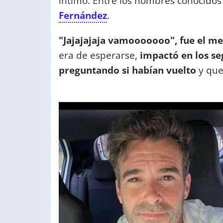
íntimo. Entre los nombres conocidos
Fernández
.
"Jajajajaja vamooooooo", fue el men
era de esperarse,
impactó en los se
preguntando si habían vuelto
y que