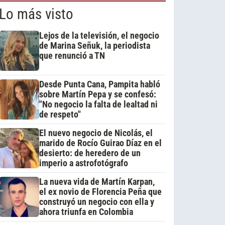
Lo más visto
Lejos de la televisión, el negocio
de Marina Señuk, la periodista
que renunció a TN
Desde Punta Cana, Pampita habló
sobre Martín Pepa y se confesó:
"No negocio la falta de lealtad ni
de respeto"
El nuevo negocio de Nicolás, el
marido de Rocío Guirao Díaz en el
desierto: de heredero de un
imperio a astrofotógrafo
La nueva vida de Martín Karpan,
el ex novio de Florencia Peña que
construyó un negocio con ella y
ahora triunfa en Colombia