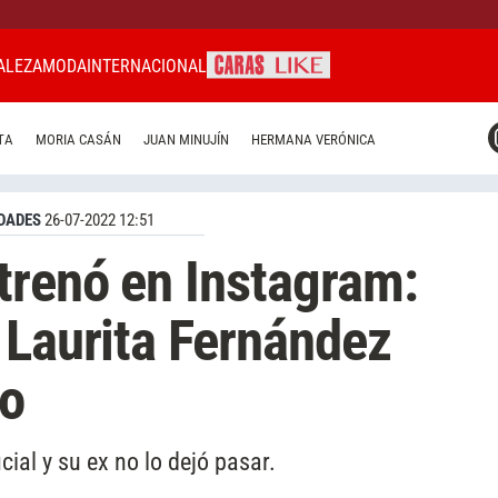
ALEZA
MODA
INTERNACIONAL
CARAS MIAMI
TA
MORIA CASÁN
JUAN MINUJÍN
HERMANA VERÓNICA
CARAS BRASIL
CARAS URUGUAY
DADES
26-07-2022 12:51
trenó en Instagram:
 Laurita Fernández
lo
cial y su ex no lo dejó pasar.