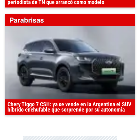
periodista de TN que arrancó como modelo
Chery Tiggo 7 CSH: ya se vende en la Argentina el SUV
híbrido enchufable que sorprende por su autonomía